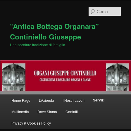
Vai
al
Cerca
contenuto
principale
“Antica Bottega Organara”
Continiello Giuseppe
Una secolare tradizione di famiglia…
Menu
Servizi
Home Page
L’Azienda
I Nostri Lavori
principale
Multimedia
Dove Siamo
Contatti
Privacy & Cookies Policy