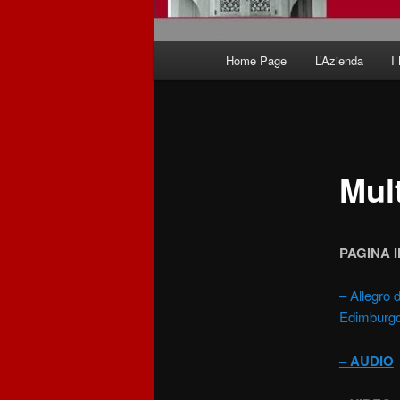
Menu
Home Page
L’Azienda
I
principale
Mul
PAGINA 
– Allegro 
Edimburg
– AUDIO