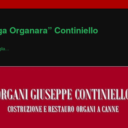
ga Organara” Continiello
glia…