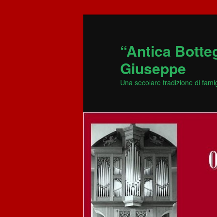
Vai
al
contenuto
“Antica Botte
principale
Giuseppe
Una secolare tradizione di fami