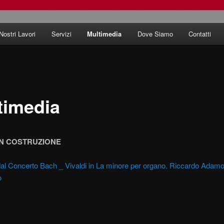
 Nostri Lavori
Servizi
Multimedia
Dove Siamo
Contatti
timedia
IN COSTRUZIONE
dal Concerto Bach _ Vivaldi in La minore per organo. Riccardo Adamo
o