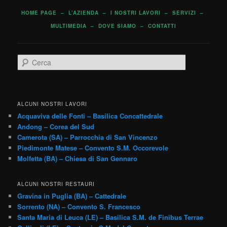
HOME PAGE
–
L’AZIENDA
–
I NOSTRI LAVORI
–
SERVIZI
–
MULTIMEDIA
–
DOVE SIAMO
–
CONTATTI
C
e
r
c
a
ALCUNI NOSTRI LAVORI
Acquaviva delle Fonti – Basilica Concattedrale
Andong – Corea del Sud
Camerota (SA) – Parrocchia di San Vincenzo
Piedimonte Matese – Convento S.M. Occorevole
Molfetta (BA) – Chiesa di San Gennaro
ALCUNI NOSTRI RESTAURI
Gravina in Puglia (BA) – Cattedrale
Sorrento (NA) – Convento S. Francesco
Santa Maria di Leuca (LE) – Basilica S.M. de Finibus Terrae