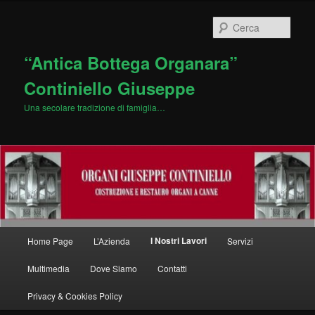
Vai
al
Cerca
contenuto
principale
“Antica Bottega Organara”
Continiello Giuseppe
Una secolare tradizione di famiglia…
Menu
I Nostri Lavori
Home Page
L’Azienda
Servizi
principale
Multimedia
Dove Siamo
Contatti
Privacy & Cookies Policy