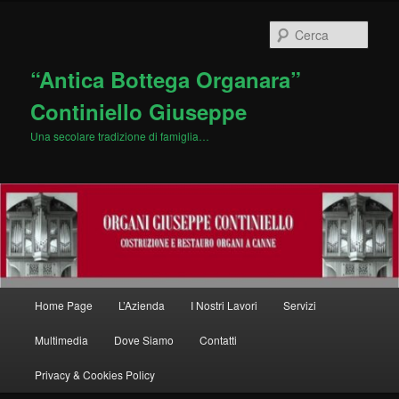
Vai
al
Cerca
contenuto
principale
“Antica Bottega Organara”
Continiello Giuseppe
Una secolare tradizione di famiglia…
Menu
Home Page
L’Azienda
I Nostri Lavori
Servizi
principale
Multimedia
Dove Siamo
Contatti
Privacy & Cookies Policy