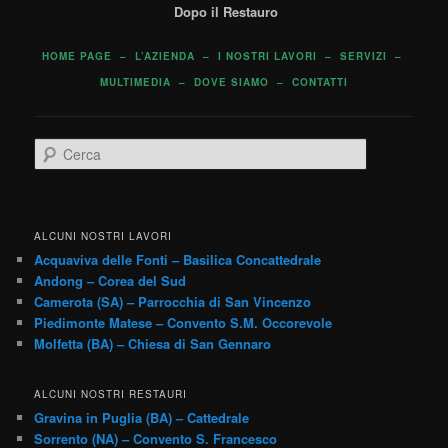
Dopo il Restauro
HOME PAGE
–
L’AZIENDA
–
I NOSTRI LAVORI
–
SERVIZI
–
MULTIMEDIA
–
DOVE SIAMO
–
CONTATTI
C
e
r
c
a
ALCUNI NOSTRI LAVORI
Acquaviva delle Fonti – Basilica Concattedrale
Andong – Corea del Sud
Camerota (SA) – Parrocchia di San Vincenzo
Piedimonte Matese – Convento S.M. Occorevole
Molfetta (BA) – Chiesa di San Gennaro
ALCUNI NOSTRI RESTAURI
Gravina in Puglia (BA) – Cattedrale
Sorrento (NA) – Convento S. Francesco