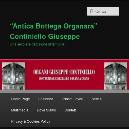
Vai
al
Cerca
contenuto
principale
“Antica Bottega Organara”
Continiello Giuseppe
Una secolare tradizione di famiglia…
Menu
Home Page
L’Azienda
I Nostri Lavori
Servizi
principale
Multimedia
Dove Siamo
Contatti
Privacy & Cookies Policy