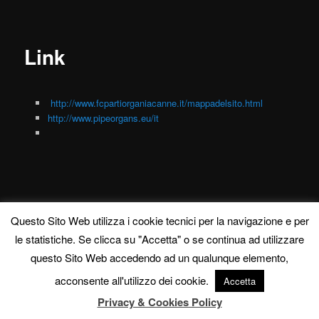
Link
http://www.fcpartiorganiacanne.it/mappadelsito.html
http://www.pipeorgans.eu/it
Questo Sito Web utilizza i cookie tecnici per la navigazione e per
le statistiche. Se clicca su "Accetta" o se continua ad utilizzare
Informativa estesa – Privacy & Cookies Policy
Proudly powered by
questo Sito Web accedendo ad un qualunque elemento,
WordPress
acconsente all'utilizzo dei cookie.
Accetta
Privacy & Cookies Policy